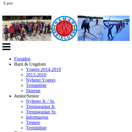
E-post
Veksle
navigasjon
Forsiden
Barn & Ungdom
Yngres 2014-2019
2013-2010
Nyheter Yngres
Terminliste
Skirenn
Junior/Senior
Nyheter Jr. / Sr.
Treningsplan Jr.
Treningsplan Sr.
Informasjon
Trenere
Terminliste