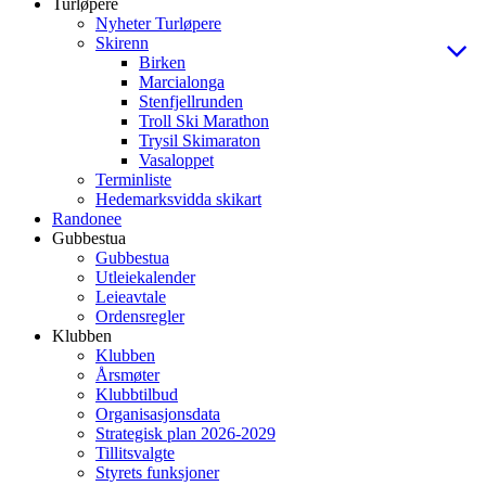
Turløpere
Nyheter Turløpere
Skirenn
Birken
Marcialonga
Stenfjellrunden
Troll Ski Marathon
Trysil Skimaraton
Vasaloppet
Terminliste
Hedemarksvidda skikart
Randonee
Gubbestua
Gubbestua
Utleiekalender
Leieavtale
Ordensregler
Klubben
Klubben
Årsmøter
Klubbtilbud
Organisasjonsdata
Strategisk plan 2026-2029
Tillitsvalgte
Styrets funksjoner