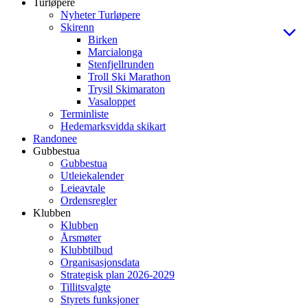
Turløpere
Nyheter Turløpere
Skirenn
Birken
Marcialonga
Stenfjellrunden
Troll Ski Marathon
Trysil Skimaraton
Vasaloppet
Terminliste
Hedemarksvidda skikart
Randonee
Gubbestua
Gubbestua
Utleiekalender
Leieavtale
Ordensregler
Klubben
Klubben
Årsmøter
Klubbtilbud
Organisasjonsdata
Strategisk plan 2026-2029
Tillitsvalgte
Styrets funksjoner