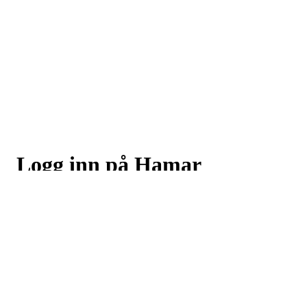
Logg inn på Hamar
Skiklubb
Logg inn eller registrer deg med din e-postadresse
Neste
eller