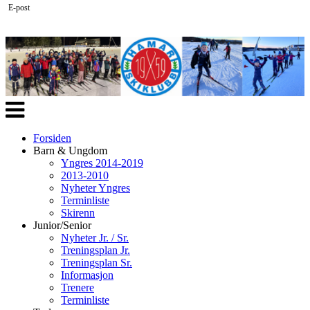
E-post
Veksle
navigasjon
Forsiden
Barn & Ungdom
Yngres 2014-2019
2013-2010
Nyheter Yngres
Terminliste
Skirenn
Junior/Senior
Nyheter Jr. / Sr.
Treningsplan Jr.
Treningsplan Sr.
Informasjon
Trenere
Terminliste