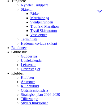
Turløpere
Nyheter Turløpere
Skirenn
Birken
Marcialonga
Stenfjellrunden
Troll Ski Marathon
Trysil Skimaraton
Vasaloppet
Terminliste
Hedemarksvidda skikart
Randonee
Gubbestua
Gubbestua
Utleiekalender
Leieavtale
Ordensregler
Klubben
Klubben
Årsmøter
Klubbtilbud
Organisasjonsdata
Strategisk plan 2026-2029
Tillitsvalgte
Styrets funksjoner