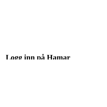
Logg inn på Hamar
Skiklubb
Logg inn eller registrer deg med din e-postadresse
Neste
eller