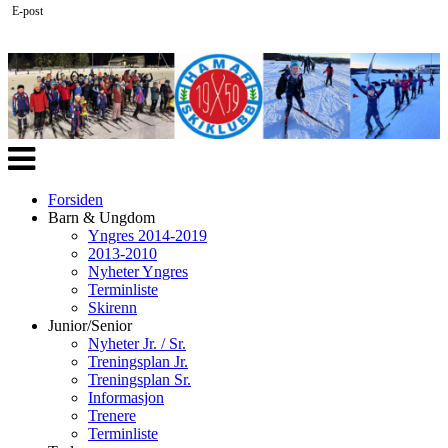
E-post
Veksle
navigasjon
Forsiden
Barn & Ungdom
Yngres 2014-2019
2013-2010
Nyheter Yngres
Terminliste
Skirenn
Junior/Senior
Nyheter Jr. / Sr.
Treningsplan Jr.
Treningsplan Sr.
Informasjon
Trenere
Terminliste