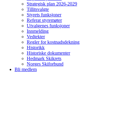
Strategisk plan 2026-2029
Tillitsvalgte
Styrets funksjoner
Referat styremøter
Utvalgenes funksjoner
Innmelding
Vedtekter
Regler for kostnadsdekning
Historikk
Historiske dokumenter
Hedmark Skikrets
Norges Skiforbund
Bli medlem