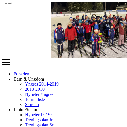
E-post
Veksle
navigasjon
Forsiden
Barn & Ungdom
Yngres 2014-2019
2013-2010
Nyheter Yngres
Terminliste
Skirenn
Junior/Senior
Nyheter Jr. / Sr.
Treningsplan Jr.
Treningsplan Sr.