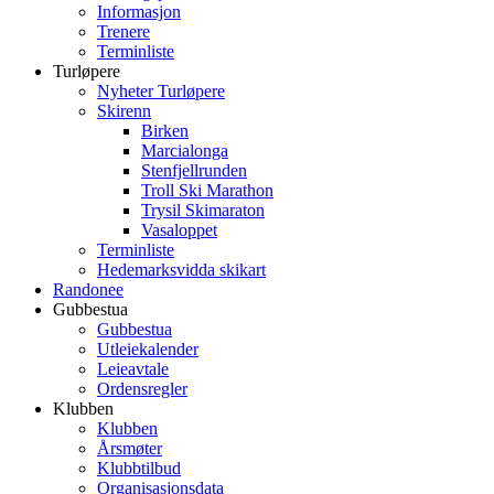
Informasjon
Trenere
Terminliste
Turløpere
Nyheter Turløpere
Skirenn
Birken
Marcialonga
Stenfjellrunden
Troll Ski Marathon
Trysil Skimaraton
Vasaloppet
Terminliste
Hedemarksvidda skikart
Randonee
Gubbestua
Gubbestua
Utleiekalender
Leieavtale
Ordensregler
Klubben
Klubben
Årsmøter
Klubbtilbud
Organisasjonsdata