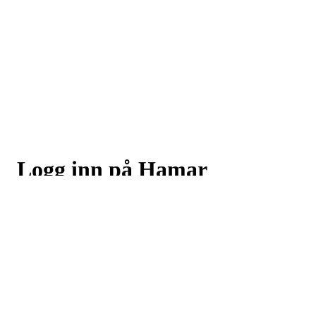
Logg inn på Hamar
Skiklubb
Logg inn eller registrer deg med din e-postadresse
Neste
eller