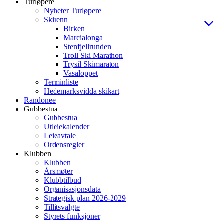
Turløpere
Nyheter Turløpere
Skirenn
Birken
Marcialonga
Stenfjellrunden
Troll Ski Marathon
Trysil Skimaraton
Vasaloppet
Terminliste
Hedemarksvidda skikart
Randonee
Gubbestua
Gubbestua
Utleiekalender
Leieavtale
Ordensregler
Klubben
Klubben
Årsmøter
Klubbtilbud
Organisasjonsdata
Strategisk plan 2026-2029
Tillitsvalgte
Styrets funksjoner