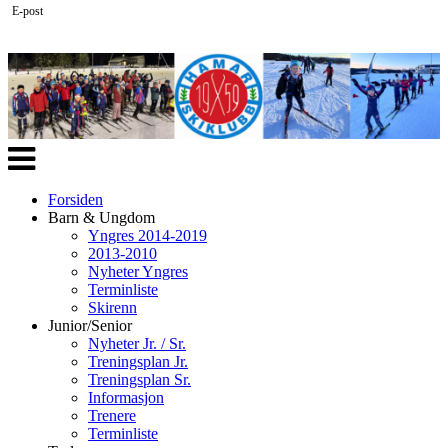
E-post
Veksle
navigasjon
Forsiden
Barn & Ungdom
Yngres 2014-2019
2013-2010
Nyheter Yngres
Terminliste
Skirenn
Junior/Senior
Nyheter Jr. / Sr.
Treningsplan Jr.
Treningsplan Sr.
Informasjon
Trenere
Terminliste