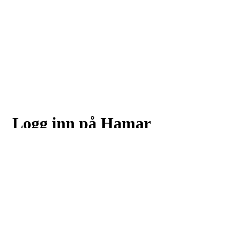
Logg inn på Hamar
Skiklubb
Logg inn eller registrer deg med din e-postadresse
Neste
eller