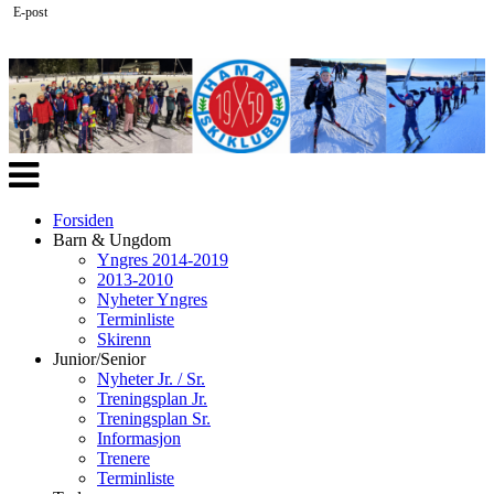
E-post
Veksle
navigasjon
Forsiden
Barn & Ungdom
Yngres 2014-2019
2013-2010
Nyheter Yngres
Terminliste
Skirenn
Junior/Senior
Nyheter Jr. / Sr.
Treningsplan Jr.
Treningsplan Sr.
Informasjon
Trenere
Terminliste