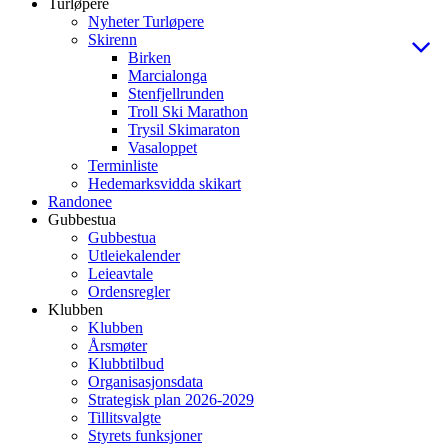
Turløpere
Nyheter Turløpere
Skirenn
Birken
Marcialonga
Stenfjellrunden
Troll Ski Marathon
Trysil Skimaraton
Vasaloppet
Terminliste
Hedemarksvidda skikart
Randonee
Gubbestua
Gubbestua
Utleiekalender
Leieavtale
Ordensregler
Klubben
Klubben
Årsmøter
Klubbtilbud
Organisasjonsdata
Strategisk plan 2026-2029
Tillitsvalgte
Styrets funksjoner