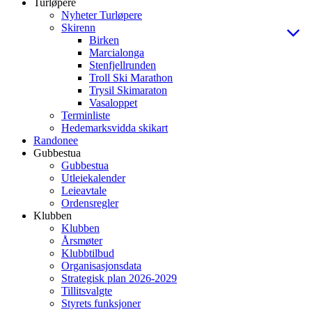
Turløpere
Nyheter Turløpere
Skirenn
Birken
Marcialonga
Stenfjellrunden
Troll Ski Marathon
Trysil Skimaraton
Vasaloppet
Terminliste
Hedemarksvidda skikart
Randonee
Gubbestua
Gubbestua
Utleiekalender
Leieavtale
Ordensregler
Klubben
Klubben
Årsmøter
Klubbtilbud
Organisasjonsdata
Strategisk plan 2026-2029
Tillitsvalgte
Styrets funksjoner