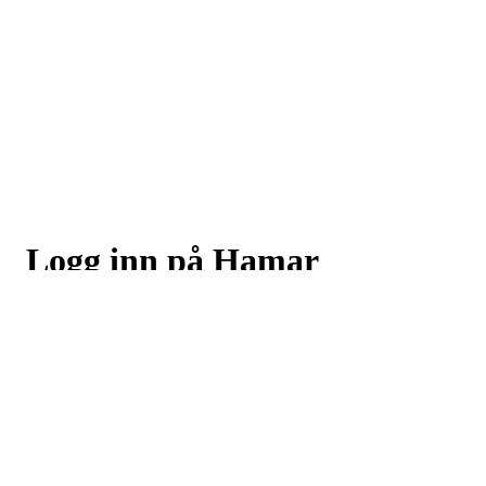
Logg inn på Hamar
Skiklubb
Logg inn eller registrer deg med din e-postadresse
Neste
eller