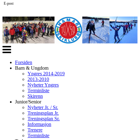
E-post
Veksle
navigasjon
Forsiden
Barn & Ungdom
Yngres 2014-2019
2013-2010
Nyheter Yngres
Terminliste
Skirenn
Junior/Senior
Nyheter Jr. / Sr.
Treningsplan Jr.
Treningsplan Sr.
Informasjon
Trenere
Terminliste