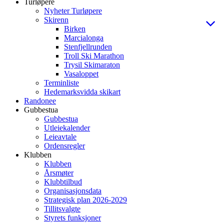
Turløpere
Nyheter Turløpere
Skirenn
Birken
Marcialonga
Stenfjellrunden
Troll Ski Marathon
Trysil Skimaraton
Vasaloppet
Terminliste
Hedemarksvidda skikart
Randonee
Gubbestua
Gubbestua
Utleiekalender
Leieavtale
Ordensregler
Klubben
Klubben
Årsmøter
Klubbtilbud
Organisasjonsdata
Strategisk plan 2026-2029
Tillitsvalgte
Styrets funksjoner