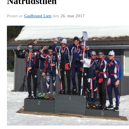
Natrudstilen
Postet av
Gudbrand Lien
den
26. mar 2017