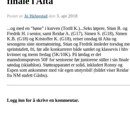
finale i Alta
Postet av
Jo Helgestad
den
3. apr 2018
...og med en "høne" i kurven (Torill K.)...Seks løpere, Stian B. og
Fredrik H. i senior, samt Reidar A. (G17), Simen S. (G18), Simen
K.B. (G18) og Kristoffer K. (G18), reiser onsdag til Alta og
sesongens siste stormønstring. Stian og Fredrik innleder torsdag m
sprintstafett, fri, før alle konkurrerer både samlet og klassevis i hhv
kvinner og menn fredag (5K/10K). På lørdag er det
manndomsprøven 50F for seniorene før juniorene stiller i sin finale
søndag (skiathlon). Støtteapparatet er solid, inkludert Ronny og
Espen som ankommer med vår egen utstyrsbil! (bildet viser Reidar
fra NM stafett Gåsbu).
Logg inn for å skrive en kommentar.