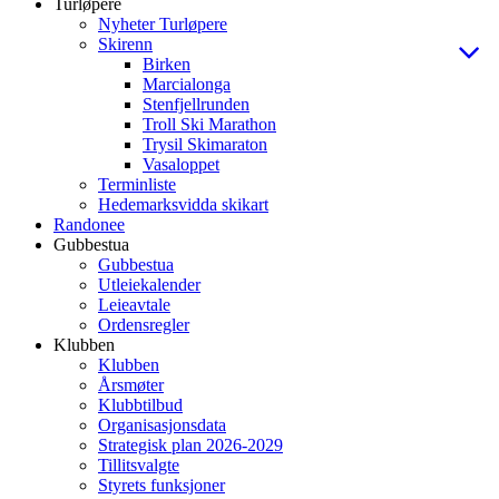
Turløpere
Nyheter Turløpere
Skirenn
Birken
Marcialonga
Stenfjellrunden
Troll Ski Marathon
Trysil Skimaraton
Vasaloppet
Terminliste
Hedemarksvidda skikart
Randonee
Gubbestua
Gubbestua
Utleiekalender
Leieavtale
Ordensregler
Klubben
Klubben
Årsmøter
Klubbtilbud
Organisasjonsdata
Strategisk plan 2026-2029
Tillitsvalgte
Styrets funksjoner