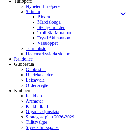
Turløpere
Nyheter Turløpere
Skirenn
Birken
Marcialonga
Stenfjellrunden
Troll Ski Marathon
Trysil Skimaraton
Vasaloppet
Terminliste
Hedemarksvidda skikart
Randonee
Gubbestua
Gubbestua
Utleiekalender
Leieavtale
Ordensregler
Klubben
Klubben
Årsmøter
Klubbtilbud
Organisasjonsdata
Strategisk plan 2026-2029
Tillitsvalgte
Styrets funksjoner