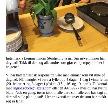
Ingen sak å komme innom Stenfjellhytta når Siri m/venninner har
dugnad! Takk til dere og alle andre som gjør en kjempejobb her i
helgene!
Vi har hatt fantastisk respons fra våre medlemmer som vil stille på
dugnad. Nå mangler vi bare å fylle opp 4 dager: 1 dag i vinterferie
(20. februar) og 3 dager i påsken (15. , 16. og 19. april). Ta kontak
med
ingrid.robole@azets.com
eller tlf 99739977 hvis du har lyst til
bidra. Nok en gang, tusen takk til alle dere som allerede har sagt at
dere vil stille på dugnad! Her er oversikten over de som har meldt
seg så langt: