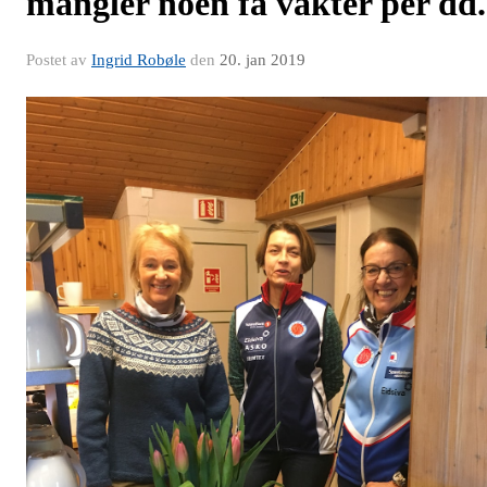
mangler noen få vakter per dd.
Postet av
Ingrid Robøle
den
20. jan 2019