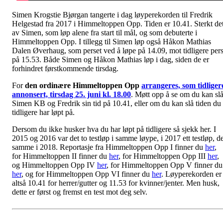
Simen Krogstie Bjørgan tangerte i dag løyperekorden til Fredrik
Helgestad fra 2017 i Himmeltoppen Opp. Tiden er 10.41. Sterkt de
av Simen, som løp alene fra start til mål, og som debuterte i
Himmeltoppen Opp. I tillegg til Simen løp også Håkon Mathias
Dalen Øverhaug, som perset ved å løpe på 14.09, mot tidligere per
på 15.53. Både Simen og Håkon Mathias løp i dag, siden de er
forhindret førstkommende tirsdag.
For
den ordinære Himmeltoppen Opp
arrangeres, som tidliger
annonsert, tirsdag 25. juni kl. 18.00
. Møtt opp å se om du kan sl
Simen KB og Fredrik sin tid på 10.41, eller om du kan slå tiden du
tidligere har løpt på.
Dersom du ikke husker hva du har løpt på tidligere så sjekk her. I
2015 og 2016 var det to testløp i samme løype, i 2017 ett testløp, de
samme i 2018. Reportasje fra Himmeltoppen Opp I finner du
her
,
for Himmeltoppen II finner du
her
, for Himmeltoppen Opp III
her
,
og Himmeltoppen Opp IV
her
, for Himmeltoppen Opp V finner du
her
, og for Himmeltoppen Opp VI finner du
her
. Løyperekorden er
altså 10.41 for herrer/gutter og 11.53 for kvinner/jenter. Men husk,
dette er først og fremst en test mot deg selv.