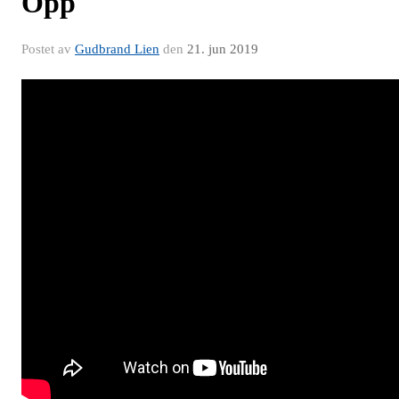
Opp
Postet av
Gudbrand Lien
den
21. jun 2019