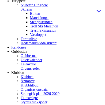
Turløpere
Nyheter Turløpere
Skirenn
Birken
Marcialonga
Stenfjellrunden
Troll Ski Marathon
Trysil Skimaraton
Vasaloppet
Terminliste
Hedemarksvidda skikart
Randonee
Gubbestua
Gubbestua
Utleiekalender
Leieavtale
Ordensregler
Klubben
Klubben
Årsmøter
Klubbtilbud
Organisasjonsdata
Strategisk plan 2026-2029
Tillitsvalgte
Styrets funksjoner