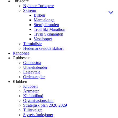
Turløpere
Nyheter Turløpere
Skirenn
Birken
Marcialonga
Stenfjellrunden
Troll Ski Marathon
Trysil Skimaraton
Vasaloppet
Terminliste
Hedemarksvidda skikart
Randonee
Gubbestua
Gubbestua
Utleiekalender
Leieavtale
Ordensregler
Klubben
Klubben
Årsmøter
Klubbtilbud
Organisasjonsdata
Strategisk plan 2026-2029
Tillitsvalgte
Styrets funksjoner