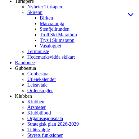
Turløpere
Nyheter Turløpere
Skirenn
Birken
Marcialonga
Stenfjellrunden
Troll Ski Marathon
Trysil Skimaraton
Vasaloppet
Terminliste
Hedemarksvidda skikart
Randonee
Gubbestua
Gubbestua
Utleiekalender
Leieavtale
Ordensregler
Klubben
Klubben
Årsmøter
Klubbtilbud
Organisasjonsdata
Strategisk plan 2026-2029
Tillitsvalgte
Styrets funksjoner