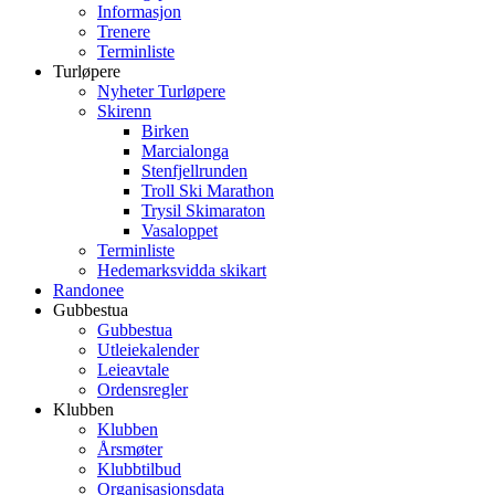
Informasjon
Trenere
Terminliste
Turløpere
Nyheter Turløpere
Skirenn
Birken
Marcialonga
Stenfjellrunden
Troll Ski Marathon
Trysil Skimaraton
Vasaloppet
Terminliste
Hedemarksvidda skikart
Randonee
Gubbestua
Gubbestua
Utleiekalender
Leieavtale
Ordensregler
Klubben
Klubben
Årsmøter
Klubbtilbud
Organisasjonsdata