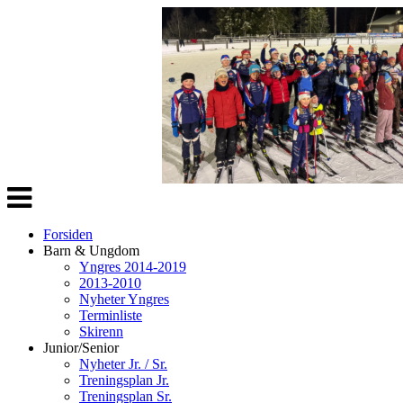
Veksle
navigasjon
Forsiden
Barn & Ungdom
Yngres 2014-2019
2013-2010
Nyheter Yngres
Terminliste
Skirenn
Junior/Senior
Nyheter Jr. / Sr.
Treningsplan Jr.
Treningsplan Sr.