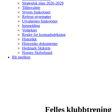
Strategisk plan 2026-2029
Tillitsvalgte
Styrets funksjoner
Referat styremøter
Utvalgenes funksjoner
Innmelding
Vedtekter
Regler for kostnadsdekning
Historikk
Historiske dokumenter
Hedmark Skikrets
Norges Skiforbund
Bli medlem
Felles klubbtrening