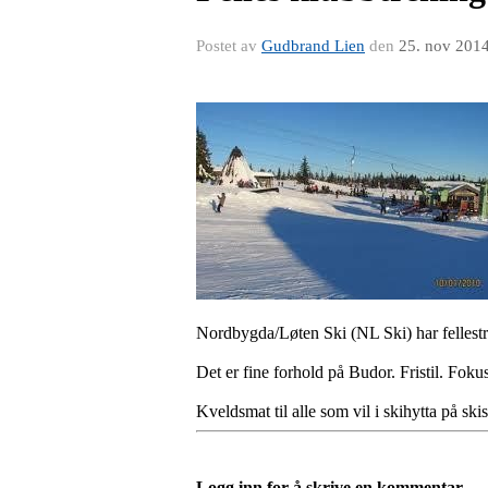
Postet av
Gudbrand Lien
den
25. nov 201
Nordbygda/Løten Ski (NL Ski) har fellestr
Det er fine forhold på Budor. Fristil. Foku
Kveldsmat til alle som vil i skihytta på skis
Logg inn for å skrive en kommentar.