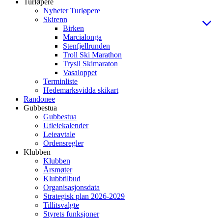
Turløpere
Nyheter Turløpere
Skirenn
Birken
Marcialonga
Stenfjellrunden
Troll Ski Marathon
Trysil Skimaraton
Vasaloppet
Terminliste
Hedemarksvidda skikart
Randonee
Gubbestua
Gubbestua
Utleiekalender
Leieavtale
Ordensregler
Klubben
Klubben
Årsmøter
Klubbtilbud
Organisasjonsdata
Strategisk plan 2026-2029
Tillitsvalgte
Styrets funksjoner