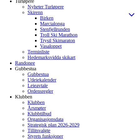
Turløpere
Nyheter Turløpere
Skirenn
Birken
Marcialonga
Stenfjellrunden
Troll Ski Marathon
Trysil Skimaraton
Vasaloppet
Terminliste
Hedemarksvidda skikart
Randonee
Gubbestua
Gubbestua
Utleiekalender
Leieavtale
Ordensregler
Klubben
Klubben
Årsmøter
Klubbtilbud
Organisasjonsdata
Strategisk plan 2026-2029
Tillitsvalgte
Styrets funksjoner