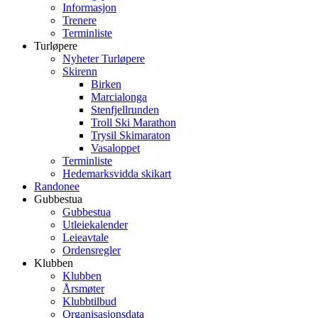
Informasjon
Trenere
Terminliste
Turløpere
Nyheter Turløpere
Skirenn
Birken
Marcialonga
Stenfjellrunden
Troll Ski Marathon
Trysil Skimaraton
Vasaloppet
Terminliste
Hedemarksvidda skikart
Randonee
Gubbestua
Gubbestua
Utleiekalender
Leieavtale
Ordensregler
Klubben
Klubben
Årsmøter
Klubbtilbud
Organisasjonsdata