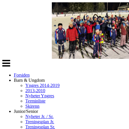
Veksle
navigasjon
Forsiden
Barn & Ungdom
Yngres 2014-2019
2013-2010
Nyheter Yngres
Terminliste
Skirenn
Junior/Senior
Nyheter Jr. / Sr.
Treningsplan Jr.
Treningsplan Sr.