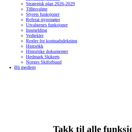
Strategisk plan 2026-2029
Tillitsvalgte
Styrets funksjoner
Referat styremøter
Utvalgenes funksjoner
Innmelding
Vedtekter
Regler for kostnadsdekning
Historikk
Historiske dokumenter
Hedmark Skikrets
Norges Skiforbund
Bli medlem
Takk til alle funks