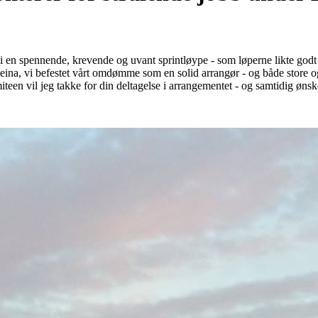
i en spennende, krevende og uvant sprintløype - som løperne likte godt
eina, vi befestet vårt omdømme som en solid arrangør - og både store og
en vil jeg takke for din deltagelse i arrangementet - og samtidig ønsk