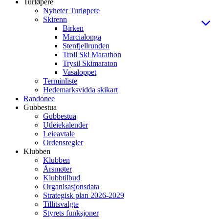
Turløpere
Nyheter Turløpere
Skirenn
Birken
Marcialonga
Stenfjellrunden
Troll Ski Marathon
Trysil Skimaraton
Vasaloppet
Terminliste
Hedemarksvidda skikart
Randonee
Gubbestua
Gubbestua
Utleiekalender
Leieavtale
Ordensregler
Klubben
Klubben
Årsmøter
Klubbtilbud
Organisasjonsdata
Strategisk plan 2026-2029
Tillitsvalgte
Styrets funksjoner