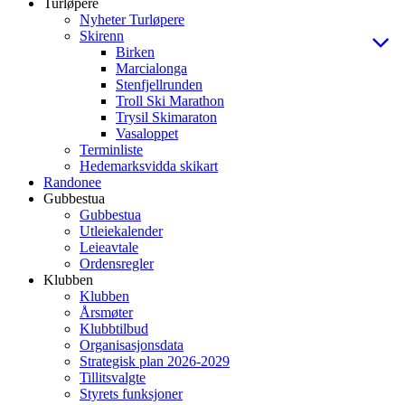
Turløpere
Nyheter Turløpere
Skirenn
Birken
Marcialonga
Stenfjellrunden
Troll Ski Marathon
Trysil Skimaraton
Vasaloppet
Terminliste
Hedemarksvidda skikart
Randonee
Gubbestua
Gubbestua
Utleiekalender
Leieavtale
Ordensregler
Klubben
Klubben
Årsmøter
Klubbtilbud
Organisasjonsdata
Strategisk plan 2026-2029
Tillitsvalgte
Styrets funksjoner