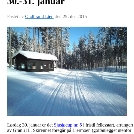
30.-31. januar
Postet av
Gudbrand Lien
den
29. des 2015
Lørdag 30. januar er det
Sjusjøcup nr. 5
i fristil fellesstart, arrangert
av Granli IL. Skirennet foregår på Liermoen (golfanlegget utenfor