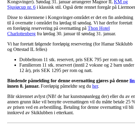
Kongsvinger). Søndag 31. januar arrangerer Magnor IL
KM og
Sjusjøcup nr. 6
i klassisk stil. Også dette rennet foregår på Liermoe
Disse to skirennene i Kongsvinger-området er det en fin anledning
til å overnatte i området fra lørdag til søndag. Vi har derfor foretatt
en foreløpig reservering på overnatting på
Thon Hotel
Charlottenberg
fra lørdag 30. januar til søndag 31. januar.
Vi har foretatt følgende foreløpig reservering (for Hamar Skiklubb
og Ottestad IL felles)
Dobbeltrom 11 stk. reservert, pris SEK 795 per rom og natt.
Familierom 11 stk. reservert (inntil 2 voksne og 2 barn under
12 år), pris SEK 1295 per rom og natt.
Bindende påmelding for denne overnatting gjøres på denne
li
innen 8. januar.
Foreløpig påmeldte seg du
her
.
Blir skirennet avlyst (NB! de har kunstsnøanlegg der) eller du av e
annen grunn ikke vil benytte overnattingen vil du måtte betale 25 
av prisen ved en avbestilling. Betaling for denne overnatting vil bli
innkrevd av Skiklubben i etterkant.