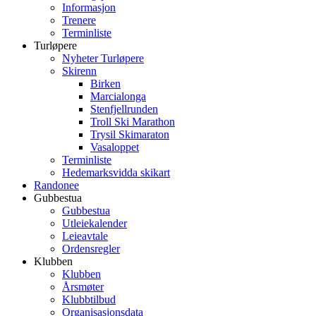
Informasjon
Trenere
Terminliste
Turløpere
Nyheter Turløpere
Skirenn
Birken
Marcialonga
Stenfjellrunden
Troll Ski Marathon
Trysil Skimaraton
Vasaloppet
Terminliste
Hedemarksvidda skikart
Randonee
Gubbestua
Gubbestua
Utleiekalender
Leieavtale
Ordensregler
Klubben
Klubben
Årsmøter
Klubbtilbud
Organisasjonsdata