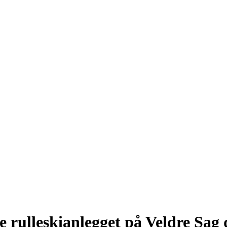
 rulleskianlegget på Veldre Sag