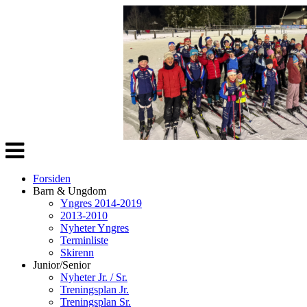
Veksle
navigasjon
Forsiden
Barn & Ungdom
Yngres 2014-2019
2013-2010
Nyheter Yngres
Terminliste
Skirenn
Junior/Senior
Nyheter Jr. / Sr.
Treningsplan Jr.
Treningsplan Sr.