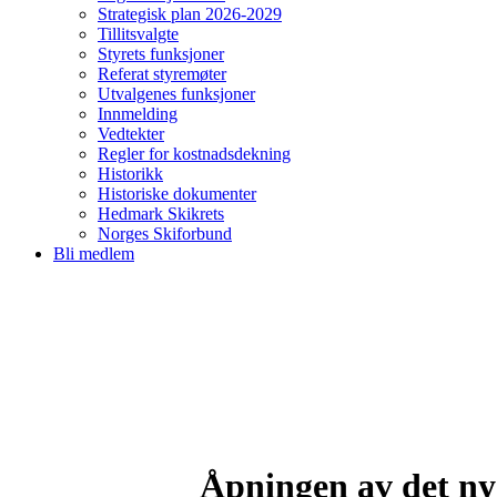
Strategisk plan 2026-2029
Tillitsvalgte
Styrets funksjoner
Referat styremøter
Utvalgenes funksjoner
Innmelding
Vedtekter
Regler for kostnadsdekning
Historikk
Historiske dokumenter
Hedmark Skikrets
Norges Skiforbund
Bli medlem
Åpningen av det nye