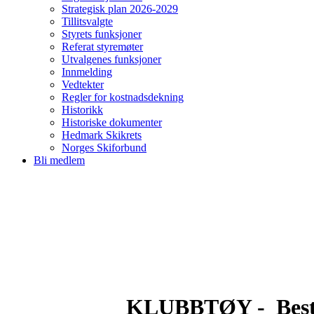
Strategisk plan 2026-2029
Tillitsvalgte
Styrets funksjoner
Referat styremøter
Utvalgenes funksjoner
Innmelding
Vedtekter
Regler for kostnadsdekning
Historikk
Historiske dokumenter
Hedmark Skikrets
Norges Skiforbund
Bli medlem
KLUBBTØY - Bestill