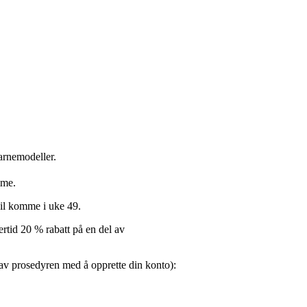
arnemodeller.
mme.
 vil komme i uke 49.
ertid 20 % rabatt på en del av
 av prosedyren med å opprette din konto):