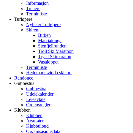
Informasjon
Trenere
Terminliste
Turløpere
Nyheter Turløpere
Skirenn
Birken
Marcialonga
Stenfjellrunden
Troll Ski Marathon
Trysil Skimaraton
Vasaloppet
Terminliste
Hedemarksvidda skikart
Randonee
Gubbestua
Gubbestua
Utleiekalender
Leieavtale
Ordensregler
Klubben
Klubben
Årsmøter
Klubbtilbud
Organisasjonsdata