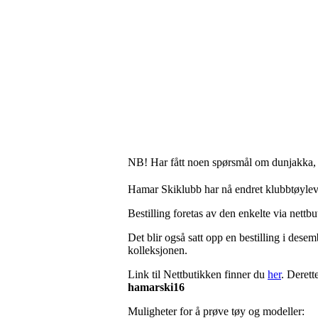
NB! Har fått noen spørsmål om dunjakka, d
Hamar Skiklubb har nå endret klubbtøylev
Bestilling foretas av den enkelte via nettbu
Det blir også satt opp en bestilling i dese
kolleksjonen.
Link til Nettbutikken finner du
her
. Derett
hamarski16
Muligheter for å prøve tøy og modeller: