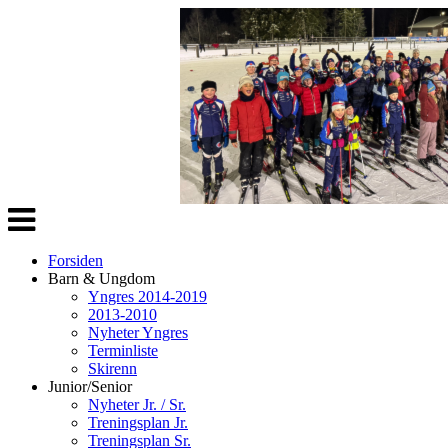
Veksle
navigasjon
Forsiden
Barn & Ungdom
Yngres 2014-2019
2013-2010
Nyheter Yngres
Terminliste
Skirenn
Junior/Senior
Nyheter Jr. / Sr.
Treningsplan Jr.
Treningsplan Sr.