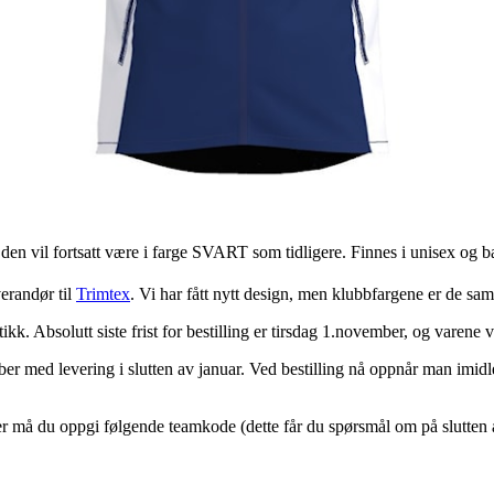
en vil fortsatt være i farge SVART som tidligere. Finnes i unisex og b
erandør til
Trimtex
. Vi har fått nytt design, men klubbfargene er de sa
tikk. Absolutt siste frist for bestilling er tirsdag 1.november, og varene
mber med levering i slutten av januar. Ved bestilling nå oppnår man imidl
er må du oppgi følgende teamkode (dette får du spørsmål om på slutten