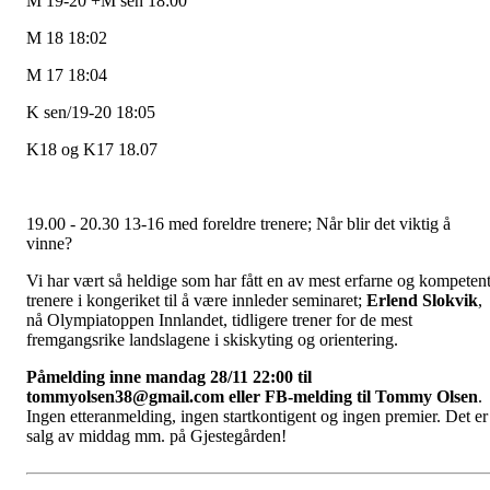
M 19-20 +M sen 18:00
M 18 18:02
M 17 18:04
K sen/19-20 18:05
K18 og K17 18.07
19.00 - 20.30 13-16 med foreldre trenere; Når blir det viktig å
vinne?
Vi har vært så heldige som har fått en av mest erfarne og kompeten
trenere i kongeriket til å være innleder seminaret;
Erlend Slokvik
,
nå Olympiatoppen Innlandet, tidligere trener for de mest
fremgangsrike landslagene i skiskyting og orientering.
Påmelding inne mandag 28/11 22:00 til
tommyolsen38@gmail.com eller FB-melding til Tommy Olsen
.
Ingen etteranmelding, ingen startkontigent og ingen premier. Det er
salg av middag mm. på Gjestegården!