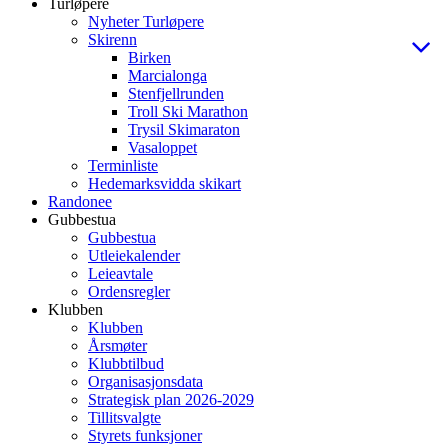
Turløpere
Nyheter Turløpere
Skirenn
Birken
Marcialonga
Stenfjellrunden
Troll Ski Marathon
Trysil Skimaraton
Vasaloppet
Terminliste
Hedemarksvidda skikart
Randonee
Gubbestua
Gubbestua
Utleiekalender
Leieavtale
Ordensregler
Klubben
Klubben
Årsmøter
Klubbtilbud
Organisasjonsdata
Strategisk plan 2026-2029
Tillitsvalgte
Styrets funksjoner