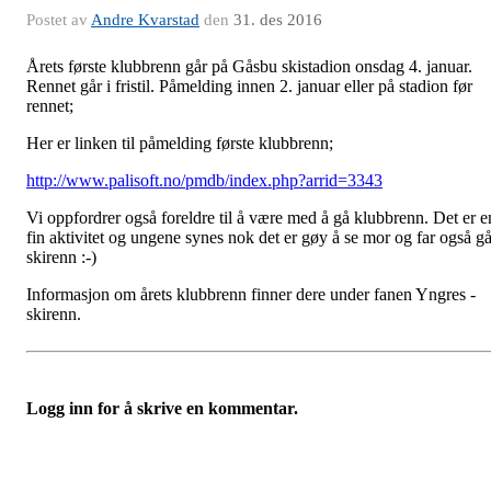
Postet av
Andre Kvarstad
den
31. des 2016
Årets første klubbrenn går på Gåsbu skistadion onsdag 4. januar.
Rennet går i fristil. Påmelding innen 2. januar eller på stadion før
rennet;
Her er linken til påmelding første klubbrenn;
http://www.palisoft.no/pmdb/index.php?arrid=3343
Vi oppfordrer også foreldre til å være med å gå klubbrenn. Det er e
fin aktivitet og ungene synes nok det er gøy å se mor og far også g
skirenn :-)
Informasjon om årets klubbrenn finner dere under fanen Yngres -
skirenn.
Logg inn for å skrive en kommentar.