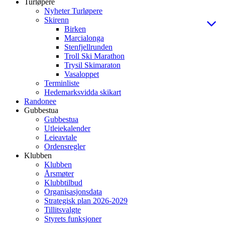
Turløpere
Nyheter Turløpere
Skirenn
Birken
Marcialonga
Stenfjellrunden
Troll Ski Marathon
Trysil Skimaraton
Vasaloppet
Terminliste
Hedemarksvidda skikart
Randonee
Gubbestua
Gubbestua
Utleiekalender
Leieavtale
Ordensregler
Klubben
Klubben
Årsmøter
Klubbtilbud
Organisasjonsdata
Strategisk plan 2026-2029
Tillitsvalgte
Styrets funksjoner