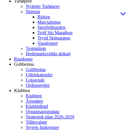
Turløpere
Nyheter Turløpere
Skirenn
Birken
Marcialonga
Stenfjellrunden
Troll Ski Marathon
Trysil Skimaraton
Vasaloppet
Terminliste
Hedemarksvidda skikart
Randonee
Gubbestua
Gubbestua
Utleiekalender
Leieavtale
Ordensregler
Klubben
Klubben
Årsmøter
Klubbtilbud
Organisasjonsdata
Strategisk plan 2026-2029
Tillitsvalgte
Styrets funksjoner