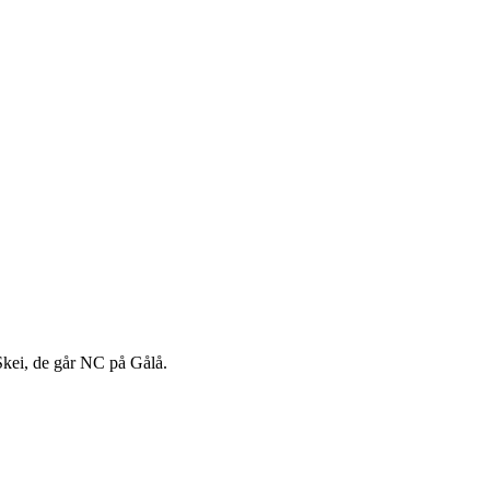
Skei, de går NC på Gålå.