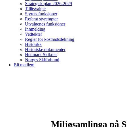
Strategisk plan 2026-2029
Tillitsvalgte
Styrets funksjoner
Referat styremøter
Utvalgenes funksjoner
Innmelding
Vedtekter
Regler for kostnadsdekning
Historikk
Historiske dokumenter
Hedmark Skikrets
Norges Skiforbund
Bli medlem
Miljøsamlinga på S