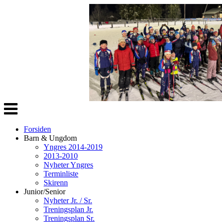
Veksle
navigasjon
Forsiden
Barn & Ungdom
Yngres 2014-2019
2013-2010
Nyheter Yngres
Terminliste
Skirenn
Junior/Senior
Nyheter Jr. / Sr.
Treningsplan Jr.
Treningsplan Sr.