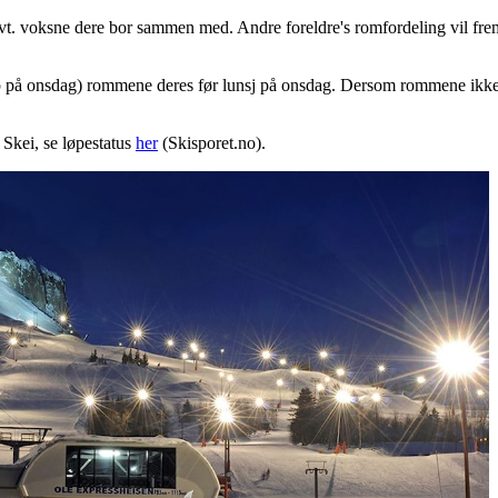
 evt. voksne dere bor sammen med. Andre foreldre's romfordeling vil frem
 på onsdag) rommene deres før lunsj på onsdag. Dersom rommene ikke da
å Skei, se løpestatus
her
(Skisporet.no).