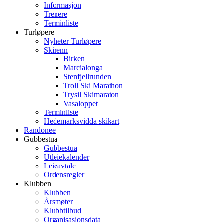
Informasjon
Trenere
Terminliste
Turløpere
Nyheter Turløpere
Skirenn
Birken
Marcialonga
Stenfjellrunden
Troll Ski Marathon
Trysil Skimaraton
Vasaloppet
Terminliste
Hedemarksvidda skikart
Randonee
Gubbestua
Gubbestua
Utleiekalender
Leieavtale
Ordensregler
Klubben
Klubben
Årsmøter
Klubbtilbud
Organisasjonsdata