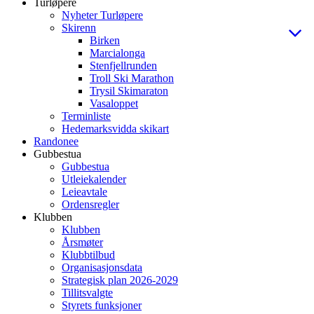
Turløpere
Nyheter Turløpere
Skirenn
Birken
Marcialonga
Stenfjellrunden
Troll Ski Marathon
Trysil Skimaraton
Vasaloppet
Terminliste
Hedemarksvidda skikart
Randonee
Gubbestua
Gubbestua
Utleiekalender
Leieavtale
Ordensregler
Klubben
Klubben
Årsmøter
Klubbtilbud
Organisasjonsdata
Strategisk plan 2026-2029
Tillitsvalgte
Styrets funksjoner