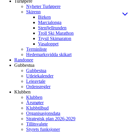
Turløpere
Nyheter Turløpere
Skirenn
Birken
Marcialonga
Stenfjellrunden
Troll Ski Marathon
Trysil Skimaraton
Vasaloppet
Terminliste
Hedemarksvidda skikart
Randonee
Gubbestua
Gubbestua
Utleiekalender
Leieavtale
Ordensregler
Klubben
Klubben
Årsmøter
Klubbtilbud
Organisasjonsdata
Strategisk plan 2026-2029
Tillitsvalgte
Styrets funksjoner