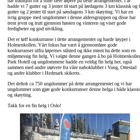
har tradisjon for å stille flere løpere på dette arrangementet. I år
hadde vi 7 gutter og 3 jenter til start på lørdagens 3 km klassisk og 
gutter og 2 jenter til start på søndagens 3 km skøyting. Vi har en
ivrig gruppe med ungdommer i denne aldersgruppen og disse har
trent jevnt og trutt gjennom høsten og vinteren og viser gode
ferdigheter og god utvikling.
Det er tøff konkurranse i dette arrangementet og harde løyper i
Holmenkollen. Vårt fokus har vært å gjennomføre gode
konkurranser utfra løpernes ståsted og ikke minst ha dette som en
miljømessig fin helg. Vi valgte denne gangen å bo på Holmenkolle
Park Hotell og ungdommene hadde en veldig fin helg her, også
sammen med andre utøvere fra våre naboklubber i Vang, Ottestad
og andre klubber i Hedmark skikrets.
Det deltok ca 750 ungdommer på dette arrangementet og vi har
ungdommer som gjør gode konkurranser denne helga i både klassi
og skøyting.
Takk for en fin helg i Oslo!