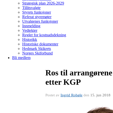
Strategisk plan 2026-2029
Tillitsvalgte
Styrets funksjoner
Referat styremøter
Utvalgenes funksjoner
Innmelding
Vedtekter
Regler for kostnadsdekning
Historikk
Historiske dokumenter
Hedmark Skikrets
Norges Skiforbund
Bli medlem
Ros til arrangøren
etter KGP
Postet av
Ingrid Robøle
den
15. jun 2018