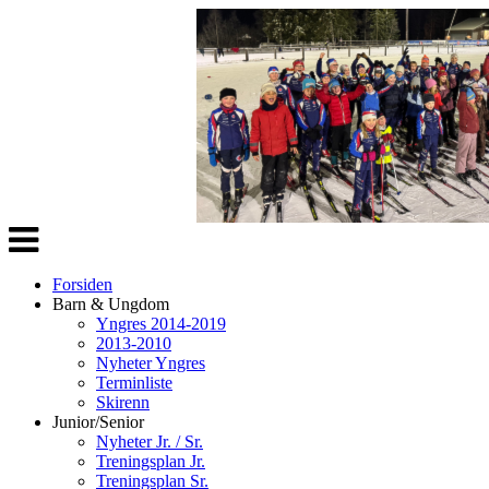
Veksle
navigasjon
Forsiden
Barn & Ungdom
Yngres 2014-2019
2013-2010
Nyheter Yngres
Terminliste
Skirenn
Junior/Senior
Nyheter Jr. / Sr.
Treningsplan Jr.
Treningsplan Sr.