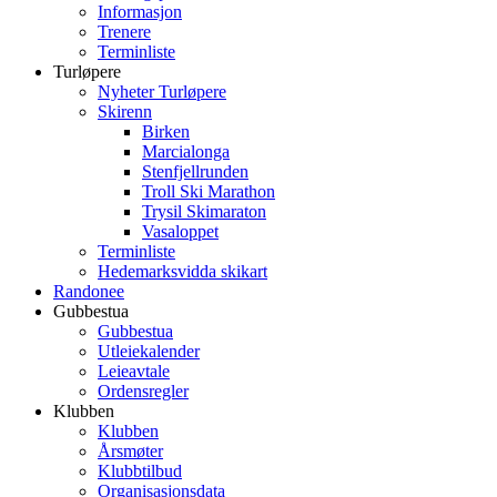
Informasjon
Trenere
Terminliste
Turløpere
Nyheter Turløpere
Skirenn
Birken
Marcialonga
Stenfjellrunden
Troll Ski Marathon
Trysil Skimaraton
Vasaloppet
Terminliste
Hedemarksvidda skikart
Randonee
Gubbestua
Gubbestua
Utleiekalender
Leieavtale
Ordensregler
Klubben
Klubben
Årsmøter
Klubbtilbud
Organisasjonsdata