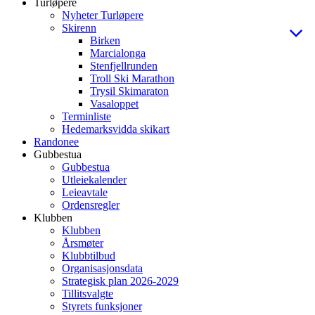
Turløpere
Nyheter Turløpere
Skirenn
Birken
Marcialonga
Stenfjellrunden
Troll Ski Marathon
Trysil Skimaraton
Vasaloppet
Terminliste
Hedemarksvidda skikart
Randonee
Gubbestua
Gubbestua
Utleiekalender
Leieavtale
Ordensregler
Klubben
Klubben
Årsmøter
Klubbtilbud
Organisasjonsdata
Strategisk plan 2026-2029
Tillitsvalgte
Styrets funksjoner