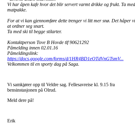
Vi har åpen kafe hvor det blir servert varmt drikke og frukt. Ta me
matpakke.
For at vi kan gjennomføre dette trenger vi litt mer snø. Det håper v
at ordner seg snart.
Ta med ski til begge stilarter.
Kontaktperson Tove B Hovde tlf 90621292
Påmelding innen 02.01.16
Påmeldingslink:
https://docs.google.com/forms/d/1HR4BD1eOTdVnGTsmV...
Velkommen til en sporty dag på Saga.
Vi samkjører opp til Veldre sag. Fellesavreise kl. 9.15 fra
bensinstasjonen på Olrud.
Meld dere på!
Erik