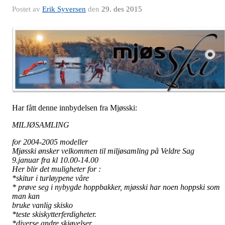
Postet av
Erik Syversen
den
29. des 2015
Har fått denne innbydelsen fra Mjøsski:
MILJØSAMLING
for 2004-2005 modeller
Mjøsski ønsker velkommen til miljøsamling på Veldre Sag
9.januar fra kl 10.00-14.00
Her blir det muligheter for :
*skitur i turløypene våre
* prøve seg i nybygde hoppbakker, mjøsski har noen hoppski som
man kan
bruke vanlig skisko
*teste skiskytterferdigheter.
*diverse andre skiøvelser.