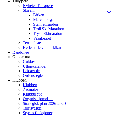
Turløpere
Nyheter Turløpere
Skirenn
Birken
Marcialonga
Stenfjellrunden
Troll Ski Marathon
Trysil Skimaraton
Vasaloppet
Terminliste
Hedemarksvidda skikart
Randonee
Gubbestua
Gubbestua
Utleiekalender
Leieavtale
Ordensregler
Klubben
Klubben
Årsmøter
Klubbtilbud
Organisasjonsdata
Strategisk plan 2026-2029
Tillitsvalgte
Styrets funksjoner