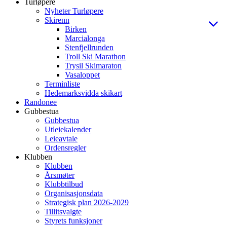
Turløpere
Nyheter Turløpere
Skirenn
Birken
Marcialonga
Stenfjellrunden
Troll Ski Marathon
Trysil Skimaraton
Vasaloppet
Terminliste
Hedemarksvidda skikart
Randonee
Gubbestua
Gubbestua
Utleiekalender
Leieavtale
Ordensregler
Klubben
Klubben
Årsmøter
Klubbtilbud
Organisasjonsdata
Strategisk plan 2026-2029
Tillitsvalgte
Styrets funksjoner