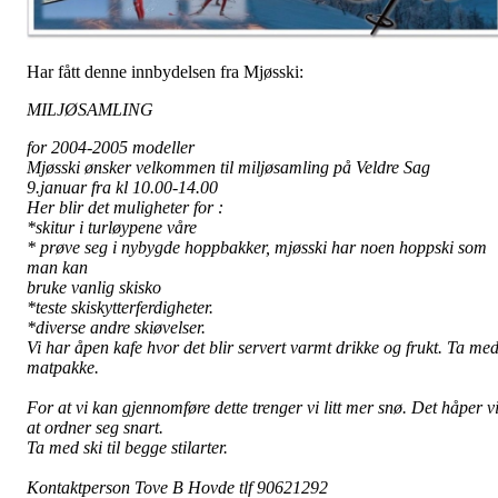
Har fått denne innbydelsen fra Mjøsski:
MILJØSAMLING
for 2004-2005 modeller
Mjøsski ønsker velkommen til miljøsamling på Veldre Sag
9.januar fra kl 10.00-14.00
Her blir det muligheter for :
*skitur i turløypene våre
* prøve seg i nybygde hoppbakker, mjøsski har noen hoppski som
man kan
bruke vanlig skisko
*teste skiskytterferdigheter.
*diverse andre skiøvelser.
Vi har åpen kafe hvor det blir servert varmt drikke og frukt. Ta me
matpakke.
For at vi kan gjennomføre dette trenger vi litt mer snø. Det håper v
at ordner seg snart.
Ta med ski til begge stilarter.
Kontaktperson Tove B Hovde tlf 90621292