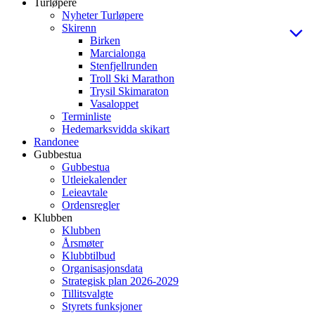
Turløpere
Nyheter Turløpere
Skirenn
Birken
Marcialonga
Stenfjellrunden
Troll Ski Marathon
Trysil Skimaraton
Vasaloppet
Terminliste
Hedemarksvidda skikart
Randonee
Gubbestua
Gubbestua
Utleiekalender
Leieavtale
Ordensregler
Klubben
Klubben
Årsmøter
Klubbtilbud
Organisasjonsdata
Strategisk plan 2026-2029
Tillitsvalgte
Styrets funksjoner