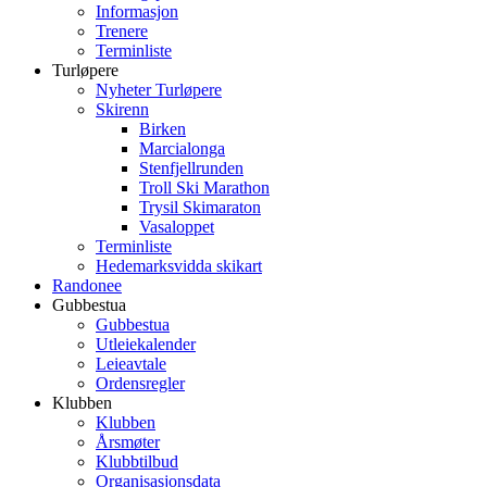
Informasjon
Trenere
Terminliste
Turløpere
Nyheter Turløpere
Skirenn
Birken
Marcialonga
Stenfjellrunden
Troll Ski Marathon
Trysil Skimaraton
Vasaloppet
Terminliste
Hedemarksvidda skikart
Randonee
Gubbestua
Gubbestua
Utleiekalender
Leieavtale
Ordensregler
Klubben
Klubben
Årsmøter
Klubbtilbud
Organisasjonsdata