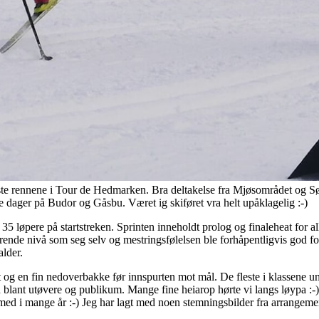
ørste rennene i Tour de Hedmarken. Bra deltakelse fra Mjøsområdet og 
dager på Budor og Gåsbu. Været ig skiføret vra helt upåklagelig :-)
5 løpere på startstreken. Sprinten inneholdt prolog og finaleheat for all
arende nivå som seg selv og mestringsfølelsen ble forhåpentligvis god for
alder.
 og en fin nedoverbakke før innspurten mot mål. De fleste i klassene un
d blant utøvere og publikum. Mange fine heiarop hørte vi langs løypa :-)
med i mange år :-) Jeg har lagt med noen stemningsbilder fra arrangeme