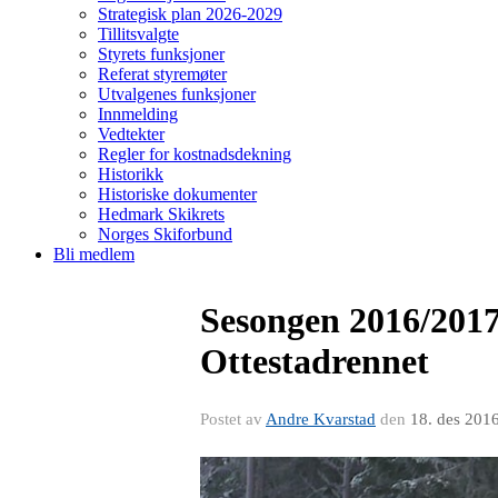
Strategisk plan 2026-2029
Tillitsvalgte
Styrets funksjoner
Referat styremøter
Utvalgenes funksjoner
Innmelding
Vedtekter
Regler for kostnadsdekning
Historikk
Historiske dokumenter
Hedmark Skikrets
Norges Skiforbund
Bli medlem
Sesongen 2016/2017 
Ottestadrennet
Postet av
Andre Kvarstad
den
18. des 201