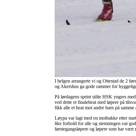
I helgen arrangerte vi og Ottestad de 2 f
og Akershus ga gode rammer for hyggelige 
På lørdagens sprint stilte HSK yngres med 3
ved dette et finaleheat med løpere på tilsv
fikk alle et heat mot andre barn på samme 
Løypa var lagt med en motbakke etter start
like forhold for alle og stemningen var go
førstegangsløpere og løpere som har vært 