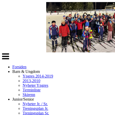
Veksle
navigasjon
Forsiden
Barn & Ungdom
Yngres 2014-2019
2013-2010
Nyheter Yngres
Terminliste
Skirenn
Junior/Senior
Nyheter Jr. / Sr.
Treningsplan Jr.
Treningsplan Sr.