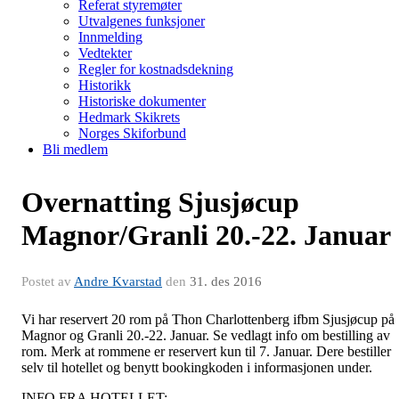
Referat styremøter
Utvalgenes funksjoner
Innmelding
Vedtekter
Regler for kostnadsdekning
Historikk
Historiske dokumenter
Hedmark Skikrets
Norges Skiforbund
Bli medlem
Overnatting Sjusjøcup
Magnor/Granli 20.-22. Januar
Postet av
Andre Kvarstad
den
31. des 2016
Vi har reservert 20 rom på Thon Charlottenberg ifbm Sjusjøcup på
Magnor og Granli 20.-22. Januar. Se vedlagt info om bestilling av
rom. Merk at rommene er reservert kun til 7. Januar. Dere bestiller
selv til hotellet og benytt bookingkoden i informasjonen under.
INFO FRA HOTELLET;