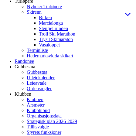
Turløpere
Nyheter Turløpere
Skirenn
Birken
Marcialonga
Stenfjellrunden
Troll Ski Marathon
Trysil Skimaraton
Vasaloppet
Terminliste
Hedemarksvidda skikart
Randonee
Gubbestua
Gubbestua
Utleiekalender
Leieavtale
Ordensregler
Klubben
Klubben
Årsmøter
Klubbtilbud
Organisasjonsdata
Strategisk plan 2026-2029
Tillitsvalgte
Styrets funksjoner