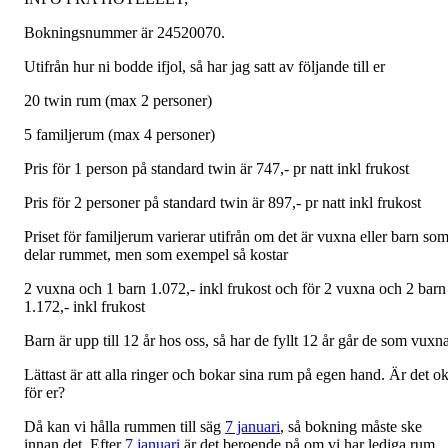
Bokningsnummer är
24520070
.
Utifrån hur ni bodde ifjol, så har jag satt av följande till er
20 twin rum (max 2 personer)
5 familjerum (max 4 personer)
Pris för 1 person på standard twin är 747,- pr natt inkl frukost
Pris för 2 personer på standard twin är 897,- pr natt inkl frukost
Priset för familjerum varierar utifrån om det är vuxna eller barn so
delar rummet, men som exempel så kostar
2 vuxna och 1 barn 1.072,- inkl frukost och för 2 vuxna och 2 barn
1.172,- inkl frukost
Barn är upp till 12 år hos oss, så har de fyllt 12 år går de som vuxna
Lättast är att alla ringer och bokar sina rum på egen hand. Är det o
för er?
Då kan vi hålla rummen till säg
7 januari
, så bokning måste ske
innan det. Efter
7 januari
är det beroende på om vi har lediga rum