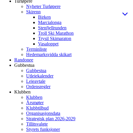
Turløpere
Nyheter Turløpere
Skirenn
Birken
Marcialonga
Stenfjellrunden
Troll Ski Marathon
Trysil Skimaraton
Vasaloppet
Terminliste
Hedemarksvidda skikart
Randonee
Gubbestua
Gubbestua
Utleiekalender
Leieavtale
Ordensregler
Klubben
Klubben
Årsmøter
Klubbtilbud
Organisasjonsdata
Strategisk plan 2026-2029
Tillitsvalgte
Styrets funksjoner