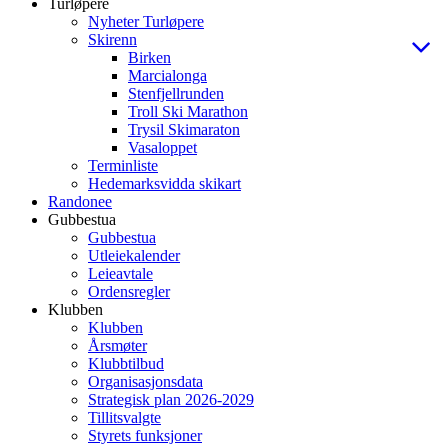
Turløpere
Nyheter Turløpere
Skirenn
Birken
Marcialonga
Stenfjellrunden
Troll Ski Marathon
Trysil Skimaraton
Vasaloppet
Terminliste
Hedemarksvidda skikart
Randonee
Gubbestua
Gubbestua
Utleiekalender
Leieavtale
Ordensregler
Klubben
Klubben
Årsmøter
Klubbtilbud
Organisasjonsdata
Strategisk plan 2026-2029
Tillitsvalgte
Styrets funksjoner