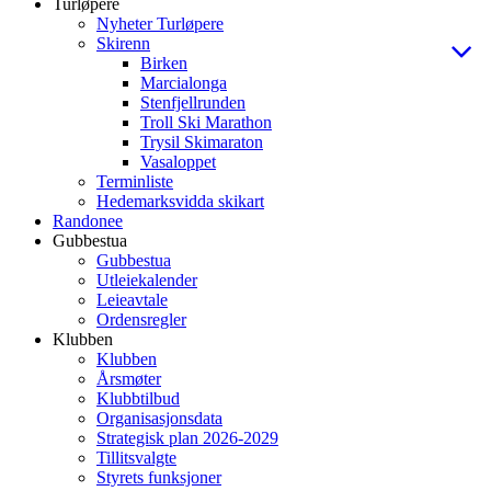
Turløpere
Nyheter Turløpere
Skirenn
Birken
Marcialonga
Stenfjellrunden
Troll Ski Marathon
Trysil Skimaraton
Vasaloppet
Terminliste
Hedemarksvidda skikart
Randonee
Gubbestua
Gubbestua
Utleiekalender
Leieavtale
Ordensregler
Klubben
Klubben
Årsmøter
Klubbtilbud
Organisasjonsdata
Strategisk plan 2026-2029
Tillitsvalgte
Styrets funksjoner