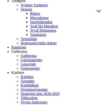
Turløpere
Nyheter Turløpere
Skirenn
Birken
Marcialonga
Stenfjellrunden
Troll Ski Marathon
Trysil Skimaraton
Vasaloppet
Terminliste
Hedemarksvidda skikart
Randonee
Gubbestua
Gubbestua
Utleiekalender
Leieavtale
Ordensregler
Klubben
Klubben
Årsmøter
Klubbtilbud
Organisasjonsdata
Strategisk plan 2026-2029
Tillitsvalgte
Styrets funksjoner