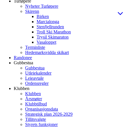
Turløpere
Nyheter Turløpere
Skirenn
Birken
Marcialonga
Stenfjellrunden
Troll Ski Marathon
Trysil Skimaraton
Vasaloppet
Terminliste
Hedemarksvidda skikart
Randonee
Gubbestua
Gubbestua
Utleiekalender
Leieavtale
Ordensregler
Klubben
Klubben
Årsmøter
Klubbtilbud
Organisasjonsdata
Strategisk plan 2026-2029
Tillitsvalgte
Styrets funksjoner