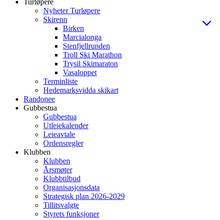
Turløpere
Nyheter Turløpere
Skirenn
Birken
Marcialonga
Stenfjellrunden
Troll Ski Marathon
Trysil Skimaraton
Vasaloppet
Terminliste
Hedemarksvidda skikart
Randonee
Gubbestua
Gubbestua
Utleiekalender
Leieavtale
Ordensregler
Klubben
Klubben
Årsmøter
Klubbtilbud
Organisasjonsdata
Strategisk plan 2026-2029
Tillitsvalgte
Styrets funksjoner