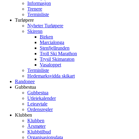
Informasjon
Trenere
Terminliste
Turløpere
Nyheter Turløpere
Skirenn
Birken
Marcialonga
Stenfjellrunden
Troll Ski Marathon
Trysil Skimaraton
Vasaloppet
Terminliste
Hedemarksvidda skikart
Randonee
Gubbestua
Gubbestua
Utleiekalender
Leieavtale
Ordensregler
Klubben
Klubben
Årsmøter
Klubbtilbud
Organisasjonsdata