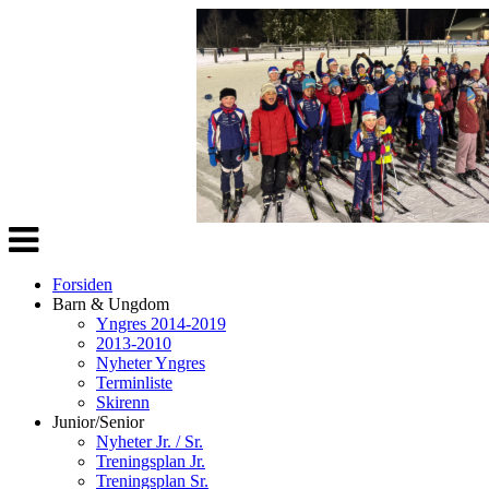
Veksle
navigasjon
Forsiden
Barn & Ungdom
Yngres 2014-2019
2013-2010
Nyheter Yngres
Terminliste
Skirenn
Junior/Senior
Nyheter Jr. / Sr.
Treningsplan Jr.
Treningsplan Sr.