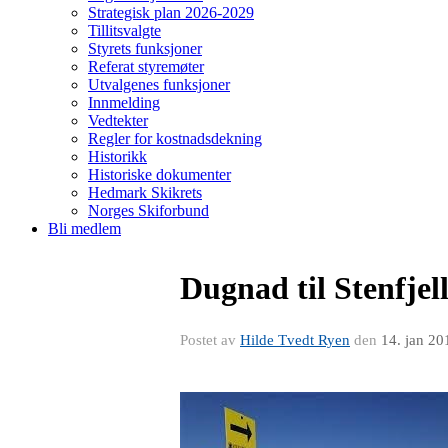
Strategisk plan 2026-2029
Tillitsvalgte
Styrets funksjoner
Referat styremøter
Utvalgenes funksjoner
Innmelding
Vedtekter
Regler for kostnadsdekning
Historikk
Historiske dokumenter
Hedmark Skikrets
Norges Skiforbund
Bli medlem
Dugnad til Stenfje
Postet av
Hilde Tvedt Ryen
den
14. jan 20