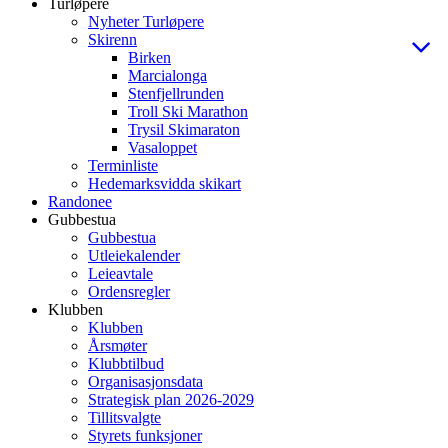
Turløpere
Nyheter Turløpere
Skirenn
Birken
Marcialonga
Stenfjellrunden
Troll Ski Marathon
Trysil Skimaraton
Vasaloppet
Terminliste
Hedemarksvidda skikart
Randonee
Gubbestua
Gubbestua
Utleiekalender
Leieavtale
Ordensregler
Klubben
Klubben
Årsmøter
Klubbtilbud
Organisasjonsdata
Strategisk plan 2026-2029
Tillitsvalgte
Styrets funksjoner