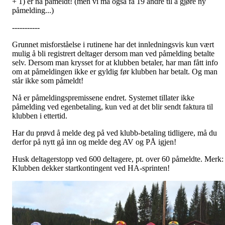
+ 1) er nå påmeldt! (men vi må også få 19 andre til å gjøre ny
påmelding...)
-----------
Grunnet misforståelse i rutinene har det innledningsvis kun vært
mulig å bli registrert deltager dersom man ved påmelding betalte
selv. Dersom man krysset for at klubben betaler, har man fått info
om at påmeldingen ikke er gyldig før klubben har betalt. Og man
står ikke som påmeldt!
Nå er påmeldingspremissene endret. Systemet tillater ikke
påmelding ved egenbetaling, kun ved at det blir sendt faktura til
klubben i ettertid.
Har du prøvd å melde deg på ved klubb-betaling tidligere, må du
derfor på nytt gå inn og melde deg AV og PÅ igjen!
Husk deltagerstopp ved 600 deltagere, pt. over 60 påmeldte. Merk:
Klubben dekker startkontingent ved HA-sprinten!