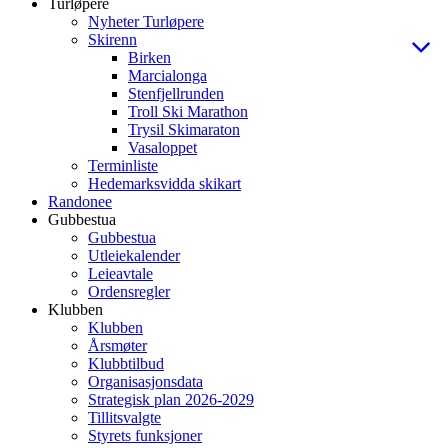
Turløpere
Nyheter Turløpere
Skirenn
Birken
Marcialonga
Stenfjellrunden
Troll Ski Marathon
Trysil Skimaraton
Vasaloppet
Terminliste
Hedemarksvidda skikart
Randonee
Gubbestua
Gubbestua
Utleiekalender
Leieavtale
Ordensregler
Klubben
Klubben
Årsmøter
Klubbtilbud
Organisasjonsdata
Strategisk plan 2026-2029
Tillitsvalgte
Styrets funksjoner