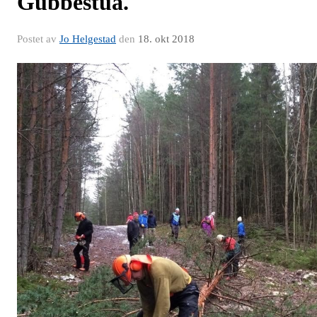
Gubbestua.
Postet av
Jo Helgestad
den
18. okt 2018