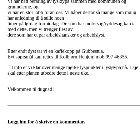
Vi har hatt befaring av lysløypa sammen med kommunen og
grunneierne, og
vi har en stor jobb foran oss. Vi håper derfor så mange som mulig
har anledning til å stille noen
timer på lørdag formiddag. De som har motorsag/ryddesag kan ta
med dette, men vi trenger flest av
dere som har et par arbeidshansker og arbeidslyst.
Etter endt dyst tar vi en kaffekopp på Gubbestua.
Evt spørsmål kan rettes til Kolbjørn Henjum mob.997 46355.
Til info er vi klar over mange mørke lyspunkter i lysløypa nå. Laje
skal etter planen utbedre dette i neste uke.
Velkommen til dugnad!
Logg inn for å skrive en kommentar.