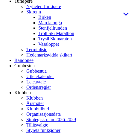
Turløpere
Nyheter Turløpere
Skirenn
Birken
Marcialonga
Stenfjellrunden
Troll Ski Marathon
Trysil Skimaraton
Vasaloppet
Terminliste
Hedemarksvidda skikart
Randonee
Gubbestua
Gubbestua
Utleiekalender
Leieavtale
Ordensregler
Klubben
Klubben
Årsmøter
Klubbtilbud
Organisasjonsdata
Strategisk plan 2026-2029
Tillitsvalgte
Styrets funksjoner