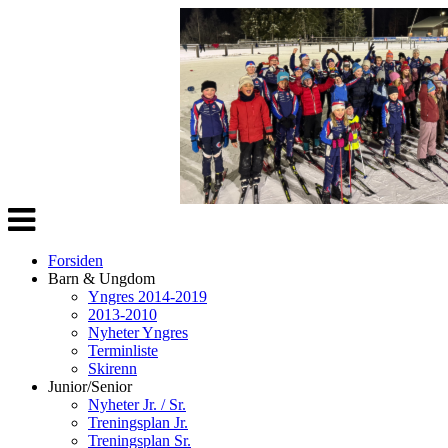
Veksle
navigasjon
Forsiden
Barn & Ungdom
Yngres 2014-2019
2013-2010
Nyheter Yngres
Terminliste
Skirenn
Junior/Senior
Nyheter Jr. / Sr.
Treningsplan Jr.
Treningsplan Sr.