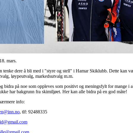
18. mars.
 tenke dere å bli med i "styre og stell" i Hamar Skiklubb. Dette kan væ
utvalg, løypeutvalg, markedsutvalg m.m.
g bidra på noe som oppleves som positivt og meningsfylt for mange i all
ukke har bakgrunn fra skimiljøet. Her kan alle bidra på en god måte!
 nærmere info:
ien@inn.no
, tlf: 92488335
lid@gmail.com
olle@gmail.com