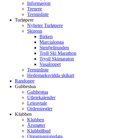
Informasjon
Trenere
Terminliste
Turløpere
Nyheter Turløpere
Skirenn
Birken
Marcialonga
Stenfjellrunden
Troll Ski Marathon
Trysil Skimaraton
Vasaloppet
Terminliste
Hedemarksvidda skikart
Randonee
Gubbestua
Gubbestua
Utleiekalender
Leieavtale
Ordensregler
Klubben
Klubben
Årsmøter
Klubbtilbud
Organisasjonsdata