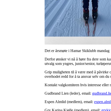
Det er årsmøte i Hamar Skiklubb mandag 
Derfor ønsker vi nå å høre fra dere som kan
utvalg som yngres, junior/senior, turløper
Grip muligheten til å være med å påvirke o
overhodet redd for å ta ansvar selv om du 
Kontakt valgkomiteen hvis interesse eller
Gudbrand Lien (leder), email:
gudbrand.l
Espen Almlid (medlem), email:
espen.alm
Gry Karina Kjølle (medlem), email:
grykj