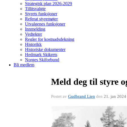
Strategisk plan 2026-2029
Tillitsvalgte
Styrets funksjoner
Referat styremøter
Utvalgenes funksjoner
Innmelding
Vedtekter
Regler for kostnadsdekning
Historikk
Historiske dokumenter
Hedmark Skikrets
Norges Skiforbund
Bli medlem
Meld deg til styre 
Postet av
Gudbrand Lien
den
21. jan 2024