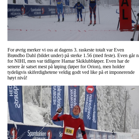
For øvrig merker vi oss at dagens 3. raskeste totalt var Even
Brøndbo Dahl (bildet under) på sterke 1.56 (med feste). Even går n
for NIHI, men var tidligere Hamar Skiklubbløper. Even har de
senere år satset mest på løping (løper for Orion), men holder
tydeligvis skiferdighetene veldig godt ved like på et imponerende
høyt nivå!