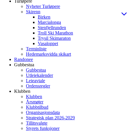
Turløpere
Nyheter Turløpere
Skirenn
Birken
Marcialonga
Stenfjellrunden
Troll Ski Marathon
Trysil Skimaraton
Vasaloppet
Terminliste
Hedemarksvidda skikart
Randonee
Gubbestua
Gubbestua
Utleiekalender
Leieavtale
Ordensregler
Klubben
Klubben
Årsmøter
Klubbtilbud
Organisasjonsdata
Strategisk plan 2026-2029
Tillitsvalgte
Styrets funksjoner