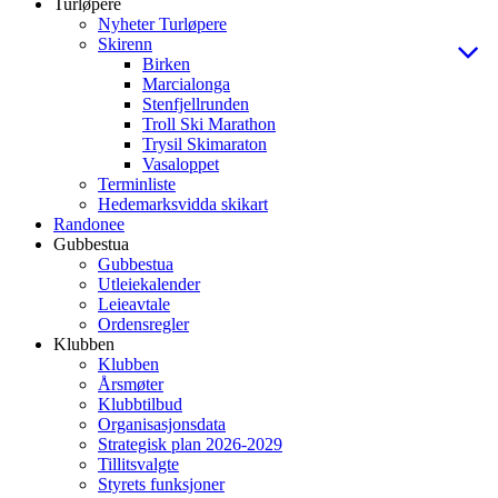
Turløpere
Nyheter Turløpere
Skirenn
Birken
Marcialonga
Stenfjellrunden
Troll Ski Marathon
Trysil Skimaraton
Vasaloppet
Terminliste
Hedemarksvidda skikart
Randonee
Gubbestua
Gubbestua
Utleiekalender
Leieavtale
Ordensregler
Klubben
Klubben
Årsmøter
Klubbtilbud
Organisasjonsdata
Strategisk plan 2026-2029
Tillitsvalgte
Styrets funksjoner