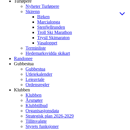
Turløpere
Nyheter Turløpere
Skirenn
Birken
Marcialonga
Stenfjellrunden
Troll Ski Marathon
Trysil Skimaraton
Vasaloppet
Terminliste
Hedemarksvidda skikart
Randonee
Gubbestua
Gubbestua
Utleiekalender
Leieavtale
Ordensregler
Klubben
Klubben
Årsmøter
Klubbtilbud
Organisasjonsdata
Strategisk plan 2026-2029
Tillitsvalgte
Styrets funksjoner