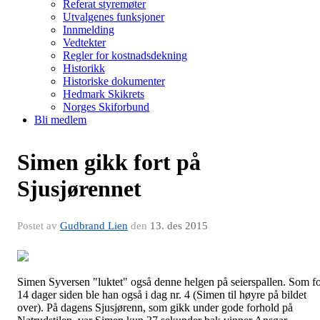
Referat styremøter
Utvalgenes funksjoner
Innmelding
Vedtekter
Regler for kostnadsdekning
Historikk
Historiske dokumenter
Hedmark Skikrets
Norges Skiforbund
Bli medlem
Simen gikk fort på
Sjusjørennet
Postet av
Gudbrand Lien
den
13. des 2015
Simen Syversen "luktet" også denne helgen på seierspallen. Som f
14 dager siden ble han også i dag nr. 4 (Simen til høyre på bildet
over). På dagens Sjusjørenn, som gikk under gode forhold på