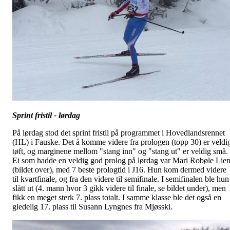
Sprint fristil - lørdag
På lørdag stod det sprint fristil på programmet i Hovedlandsrennet
(HL) i Fauske. Det å komme videre fra prologen (topp 30) er veldi
tøft, og marginene mellom "stang inn" og "stang ut" er veldig små.
Ei som hadde en veldig god prolog på lørdag var Mari Robøle Lie
(bildet over), med 7 beste prologtid i J16. Hun kom dermed videre
til kvartfinale, og fra den videre til semifinale. I semifinalen ble hun
slått ut (4. mann hvor 3 gikk videre til finale, se bildet under), men
fikk en meget sterk 7. plass totalt. I samme klasse ble det også en
gledelig 17. plass til Susann Lyngnes fra Mjøsski.