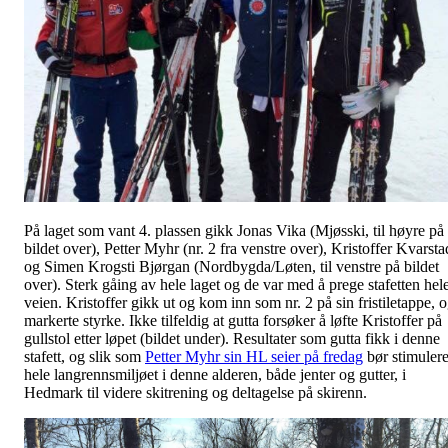
På laget som vant 4. plassen gikk Jonas Vika (Mjøsski, til høyre på
bildet over), Petter Myhr (nr. 2 fra venstre over), Kristoffer Kvarsta
og Simen Krogsti Bjørgan (Nordbygda/Løten, til venstre på bildet
over). Sterk gåing av hele laget og de var med å prege stafetten hel
veien. Kristoffer gikk ut og kom inn som nr. 2 på sin fristiletappe, 
markerte styrke. Ikke tilfeldig at gutta forsøker å løfte Kristoffer på
gullstol etter løpet (bildet under). Resultater som gutta fikk i denne
stafett, og slik som
Petter Myhr sin HL seier på fredag
bør stimuler
hele langrennsmiljøet i denne alderen, både jenter og gutter, i
Hedmark til videre skitrening og deltagelse på skirenn.