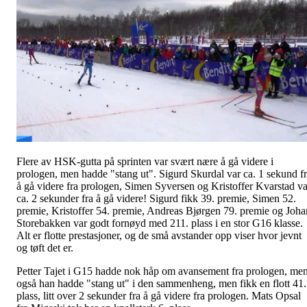
Flere av HSK-gutta på sprinten var svært nære å gå videre i
prologen, men hadde "stang ut". Sigurd Skurdal var ca. 1 sekund f
å gå videre fra prologen, Simen Syversen og Kristoffer Kvarstad va
ca. 2 sekunder fra å gå videre! Sigurd fikk 39. premie, Simen 52.
premie, Kristoffer 54. premie, Andreas Bjørgen 79. premie og Joha
Storebakken var godt fornøyd med 211. plass i en stor G16 klasse.
Alt er flotte prestasjoner, og de små avstander opp viser hvor jevnt
og tøft det er.
Petter Tajet i G15 hadde nok håp om avansement fra prologen, me
også han hadde "stang ut" i den sammenheng, men fikk en flott 41.
plass, litt over 2 sekunder fra å gå videre fra prologen. Mats Opsal