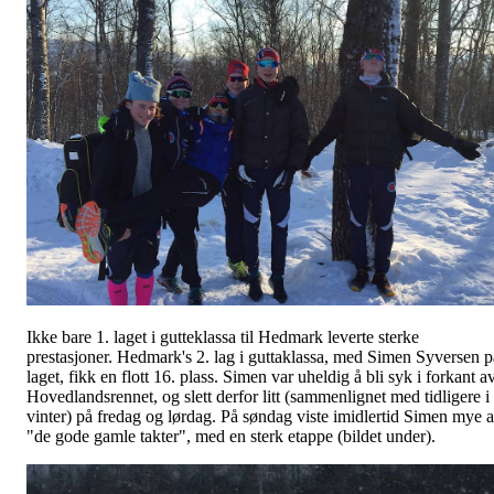
Ikke bare 1. laget i gutteklassa til Hedmark leverte sterke
prestasjoner. Hedmark's 2. lag i guttaklassa, med Simen Syversen p
laget, fikk en flott 16. plass. Simen var uheldig å bli syk i forkant a
Hovedlandsrennet, og slett derfor litt (sammenlignet med tidligere i
vinter) på fredag og lørdag. På søndag viste imidlertid Simen mye 
"de gode gamle takter", med en sterk etappe (bildet under).