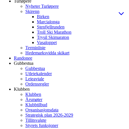
Turløpere
Nyheter Turløpere
Skirenn
Birken
Marcialonga
Stenfjellrunden
Troll Ski Marathon
Trysil Skimaraton
Vasaloppet
Terminliste
Hedemarksvidda skikart
Randonee
Gubbestua
Gubbestua
Utleiekalender
Leieavtale
Ordensregler
Klubben
Klubben
Årsmøter
Klubbtilbud
Organisasjonsdata
Strategisk plan 2026-2029
Tillitsvalgte
Styrets funksjoner