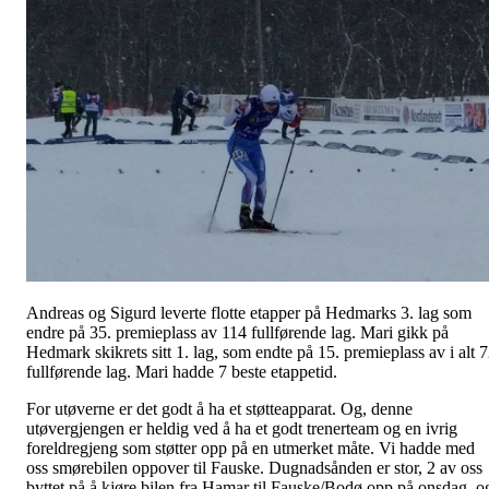
Andreas og Sigurd leverte flotte etapper på Hedmarks 3. lag som
endre på 35. premieplass av 114 fullførende lag. Mari gikk på
Hedmark skikrets sitt 1. lag, som endte på 15. premieplass av i alt 
fullførende lag. Mari hadde 7 beste etappetid.
For utøverne er det godt å ha et støtteapparat. Og, denne
utøvergjengen er heldig ved å ha et godt trenerteam og en ivrig
foreldregjeng som støtter opp på en utmerket måte. Vi hadde med
oss smørebilen oppover til Fauske. Dugnadsånden er stor, 2 av oss
byttet på å kjøre bilen fra Hamar til Fauske/Bodø opp på onsdag, o