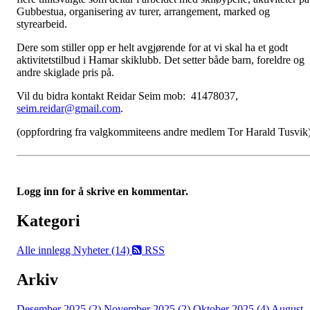
Gubbestua, organisering av turer, arrangement, marked og
styrearbeid.
Dere som stiller opp er helt avgjørende for at vi skal ha et godt
aktivitetstilbud i Hamar skiklubb. Det setter både barn, foreldre og
andre skiglade pris på.
Vil du bidra kontakt Reidar Seim mob:
41478037
,
seim.reidar@gmail.com
.
(oppfordring fra valgkommiteens andre medlem Tor Harald Tusvik
Logg inn for å skrive en kommentar.
Kategori
Alle innlegg
Nyheter (14)
RSS
Arkiv
Desember 2025 (2)
November 2025 (2)
Oktober 2025 (4)
August