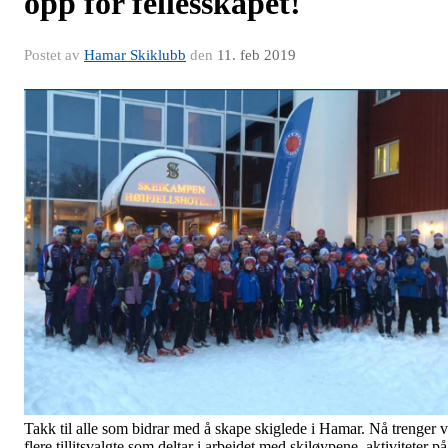
opp for fellesskapet!
Postet av
Hamar Skiklubb
den
11. feb 2019
Takk til alle som bidrar med å skape skiglede i Hamar. Nå trenger v
flere tillitsvalgte som deltar i arbeidet med skiløypene, aktiviteter på