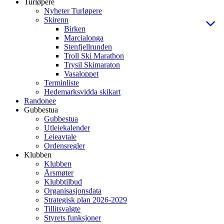
Turløpere
Nyheter Turløpere
Skirenn
Birken
Marcialonga
Stenfjellrunden
Troll Ski Marathon
Trysil Skimaraton
Vasaloppet
Terminliste
Hedemarksvidda skikart
Randonee
Gubbestua
Gubbestua
Utleiekalender
Leieavtale
Ordensregler
Klubben
Klubben
Årsmøter
Klubbtilbud
Organisasjonsdata
Strategisk plan 2026-2029
Tillitsvalgte
Styrets funksjoner